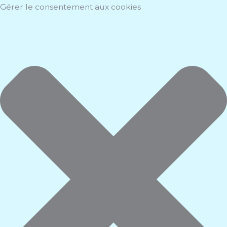
Aller
Marketing
Statistiques
Fonctionnel
Préférences
Gérer le consentement aux cookies
au
contenu