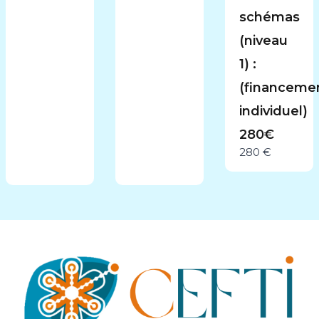
schémas
(niveau
1) :
(financeme
individuel)
280€
280 €