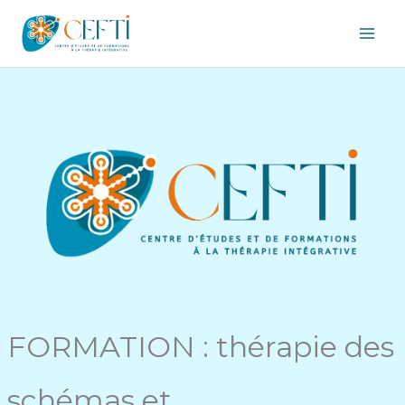
Aller
au
contenu
FORMATION : thérapie des
schémas et