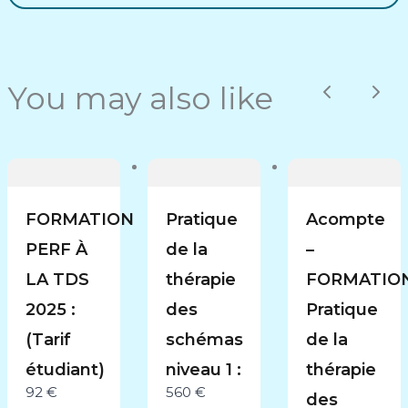
You may also like
Previous
Nex
Submit Review
FORMATION
Pratique
Acompte
Thanks for your review!
PERF À
de la
–
We are processing it and it will appear on the
LA TDS
thérapie
FORMATIO
store soon.
2025 :
des
Pratique
(Tarif
schémas
de la
étudiant)
niveau 1 :
thérapie
92 €
560 €
des