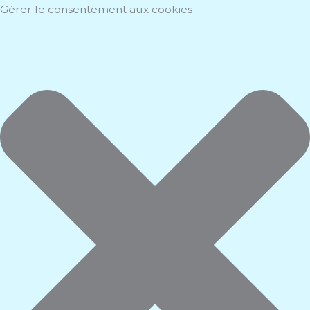
Aller
Marketing
Statistiques
Fonctionnel
Préférences
Gérer le consentement aux cookies
au
contenu