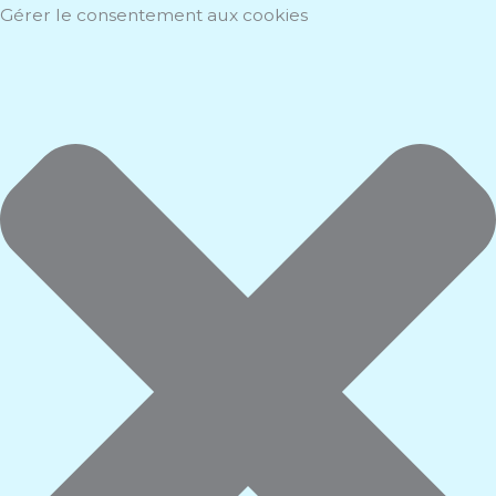
Aller
Marketing
Statistiques
Fonctionnel
Préférences
Gérer le consentement aux cookies
au
contenu