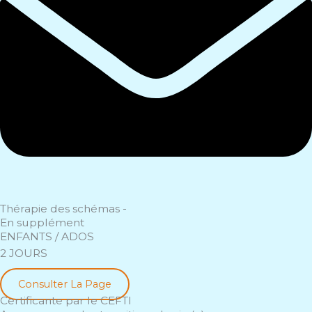
Thérapie des schémas -
En supplément
ENFANTS / ADOS
2 JOURS
Consulter La Page
Certificante par le CEFTI